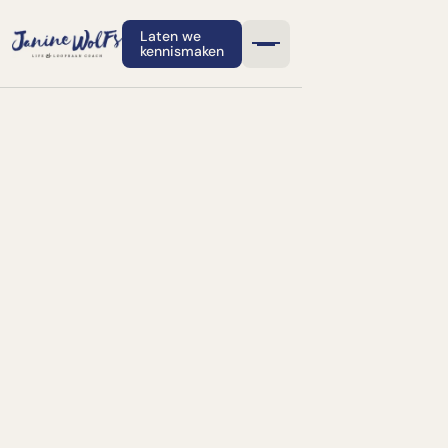
Laten we
kennismaken